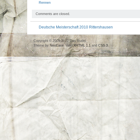
Rennen
Comments are closed.
Deutsche Meisterschaft 2010 Rittershausen
Copyright © 2009-2022 Das Rudel
Theme by
NeoEase
. Valid
XHTML 1.1
and
CSS 3
.