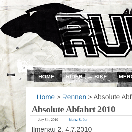
Das Rudel
HOME
RIDER
BIKE
MER
Home
>
Rennen
> Absolute Abf
Absolute Abfahrt 2010
July 5th, 2010
Moritz Ströer
Ilmenau 2.-4.7.2010